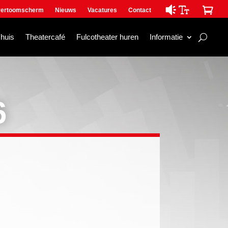

ertoomscherm
Nieuws
Vacatures
Contact
mhuis
Theatercafé
Fulcotheater huren
Informatie
6