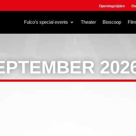
Openingstijden
Ov
Fulco’s special events
Theater
Bioscoop
Fil
EPTEMBER 202