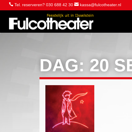


Tel. reserveren? 030 688 42 30
kassa@fulcotheater.nl
DAG:
20 S