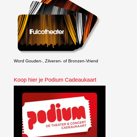
Word Gouden-, Zilveren- of Bronzen-Vriend
Koop hier je Podium Cadeaukaart