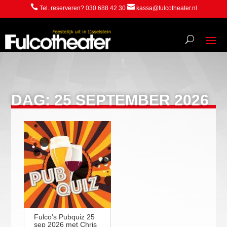


Tel. reserveren? 030 688 42 30
kassa@fulcotheater.nl
DAG:
25 SEPTEMBER 2026
Fulco’s Pubquiz 25
sep 2026 met Chris