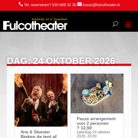


Tel. reserveren? 030 688 42 30
kassa@fulcotheater.nl
DAG:
24 OKTOBER 2026
Pauze arrangement
voor 2 personen
? 12,50
Arie & Silvester
zaterdag 24 oktober
Breken de tent af
2026, 20:00