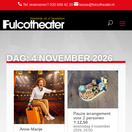


Tel. reserveren? 030 688 42 30
kassa@fulcotheater.nl
DAG:
4 NOVEMBER 2026
Pauze arrangement
voor 2 personen
? 12,50
woensdag 4 november
Anne-Marije
2026, 20:00