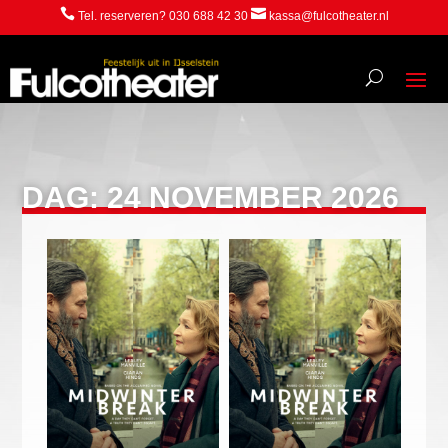


Tel. reserveren? 030 688 42 30
kassa@fulcotheater.nl
DAG:
24 NOVEMBER 2026