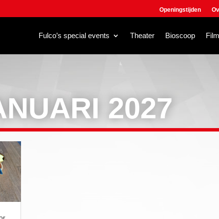
Openingstijden
Ov
Fulco’s special events
Theater
Bioscoop
Fil
ANUARI 2027
or