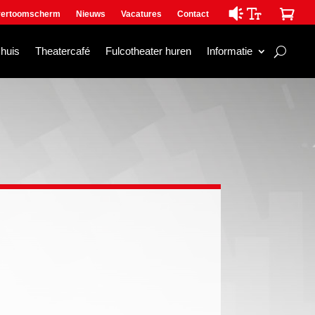

ertoomscherm
Nieuws
Vacatures
Contact
mhuis
Theatercafé
Fulcotheater huren
Informatie