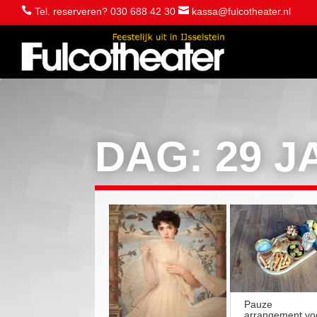


Tel. reserveren? 030 688 42 30
kassa@fulcotheater.nl
DAG:
29 J
Pauze
arrangement vo