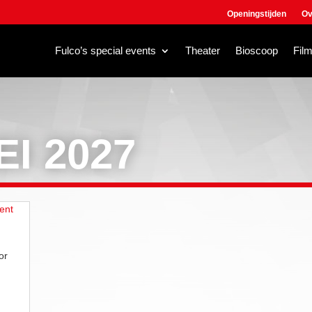
Openingstijden
Ov
Fulco’s special events
Theater
Bioscoop
Fil
EI 2027
or