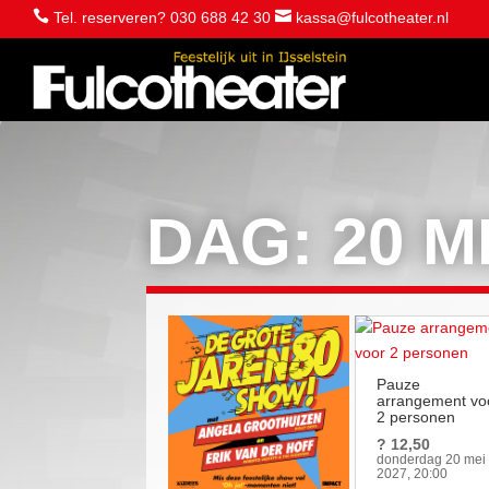


Tel. reserveren? 030 688 42 30
kassa@fulcotheater.nl
DAG:
20 M
Pauze
arrangement vo
2 personen
? 12,50
donderdag 20 mei
2027, 20:00