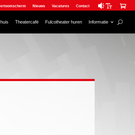

ertoomscherm
Nieuws
Vacatures
Contact
mhuis
Theatercafé
Fulcotheater huren
Informatie