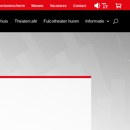

ertoomscherm
Nieuws
Vacatures
Contact
mhuis
Theatercafé
Fulcotheater huren
Informatie