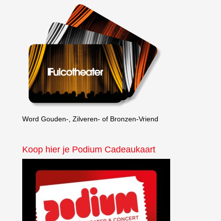
Word Gouden-, Zilveren- of Bronzen-Vriend
Koop hier je Podium Cadeaukaart