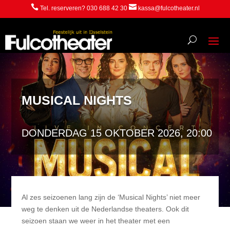


Tel. reserveren? 030 688 42 30
kassa@fulcotheater.nl
MUSICAL NIGHTS
DONDERDAG 15 OKTOBER 2026, 20:00
Al zes seizoenen lang zijn de ‘Musical Nights’ niet meer
weg te denken uit de Nederlandse theaters. Ook dit
seizoen staan we weer in het theater met een