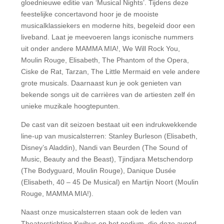
gloednieuwe editie van ‘Musical Nights’. Tijdens deze
feestelijke concertavond hoor je de mooiste
musicalklassiekers en moderne hits, begeleid door een
liveband. Laat je meevoeren langs iconische nummers
uit onder andere MAMMA MIA!, We Will Rock You,
Moulin Rouge, Elisabeth, The Phantom of the Opera,
Ciske de Rat, Tarzan, The Little Mermaid en vele andere
grote musicals. Daarnaast kun je ook genieten van
bekende songs uit de carrières van de artiesten zelf én
unieke muzikale hoogtepunten.
De cast van dit seizoen bestaat uit een indrukwekkende
line-up van musicalsterren: Stanley Burleson (Elisabeth,
Disney’s Aladdin), Nandi van Beurden (The Sound of
Music, Beauty and the Beast), Tjindjara Metschendorp
(The Bodyguard, Moulin Rouge), Danique Dusée
(Elisabeth, 40 – 45 De Musical) en Martijn Noort (Moulin
Rouge, MAMMA MIA!).
Naast onze musicalsterren staan ook de leden van
Theaterstichting Kwibus op het podium, die deze avond