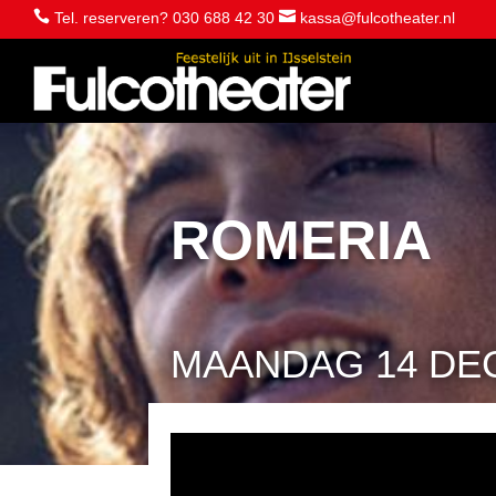


Tel. reserveren? 030 688 42 30
kassa@fulcotheater.nl
ROMERIA
MAANDAG 14 DEC