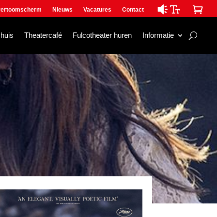

ertoomscherm
Nieuws
Vacatures
Contact
mhuis
Theatercafé
Fulcotheater huren
Informatie