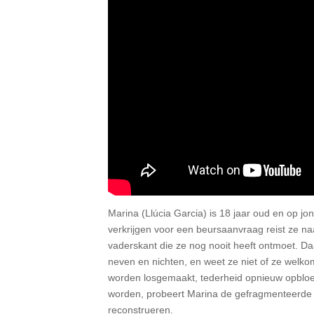
Marina (Llúcia Garcia) is 18 jaar oud en op j
verkrijgen voor een beursaanvraag reist ze na
vaderskant die ze nog nooit heeft ontmoet. Da
neven en nichten, en weet ze niet of ze welkom
worden losgemaakt, tederheid opnieuw opbloei
worden, probeert Marina de gefragmenteerde e
reconstrueren.