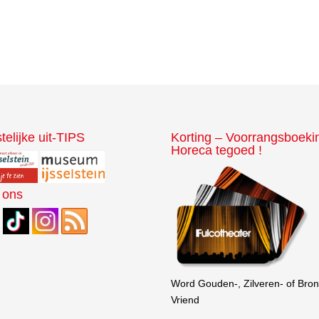
telijke uit-TIPS
Korting – Voorrangsboeki
Horeca tegoed !
 ons
Word Gouden-, Zilveren- of Bro
Vriend