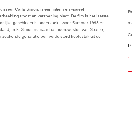
isseur Carla Simón, is een intiem en visueel
R
eelding troost en verzoening biedt. De film is het laatste
soonlijke geschiedenis onderzoekt: waar Summer 1993 en
m
teland, trekt Simón nu naar het noordwesten van Spanje,
G
een zoekende generatie een verduisterd hoofdstuk uit de
P