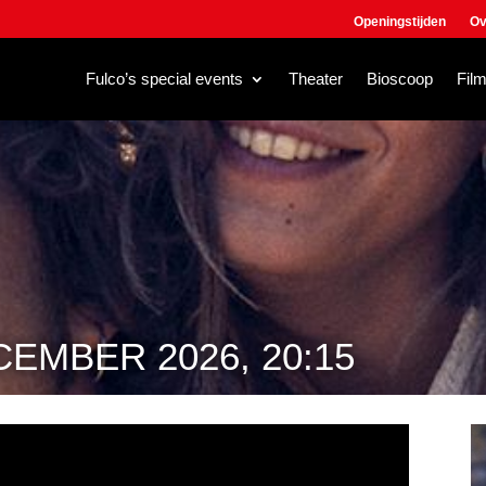
Openingstijden
Ov
Fulco’s special events
Theater
Bioscoop
Fil
EMBER 2026, 20:15