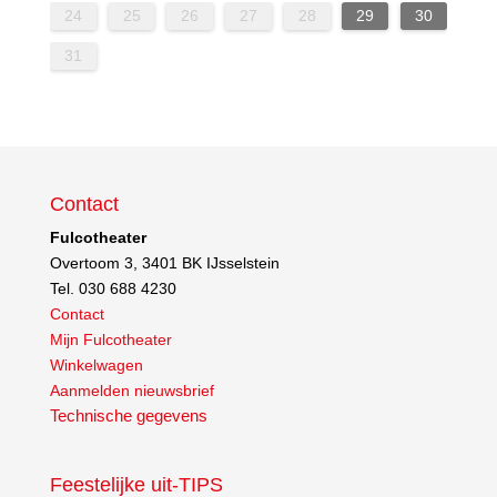
30
31
29
24
25
26
27
28
29
30
31
Contact
Fulcotheater
Overtoom 3, 3401 BK IJsselstein
Tel. 030 688 4230
Contact
Mijn Fulcotheater
Winkelwagen
Aanmelden nieuwsbrief
Technische gegevens
Feestelijke uit-TIPS