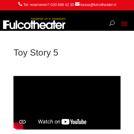


Tel. reserveren? 030 688 42 30
kassa@fulcotheater.nl
Toy Story 5