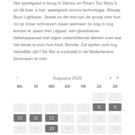
Het speelgoed is terug in Disney en Pixars Toy Story 5,
en dit keer is het: speelgoed versus technologie. Woody,
Buzz Lightyear, Jessie en de rest van de groep zien hun
rol op losse schroeven staan wanneer ze oog in oog
komen te staan met Lilypad, een gloednieuw
tabletapparaat met eigen ontwrichtende ideeën over wat
het beste is voor hun kind, Bonnie. Zal spelen ooit nog
hetzelfde zijn? De film is exclusief in de Nederlandse
bioscopen te zien
<
>
Augustus 2026
▼
MA
DI
WO
DO
VR
ZA
ZO
4
6
2
4
7
7
3
6
1
4
6
1
2
13
14
14
10
13
13
11
11
11
9
8
3
4
5
6
7
8
9
18
20
16
18
21
21
17
20
15
18
20
10
11
12
13
14
15
16
25
27
23
25
28
28
24
27
22
25
27
17
18
19
20
21
22
23