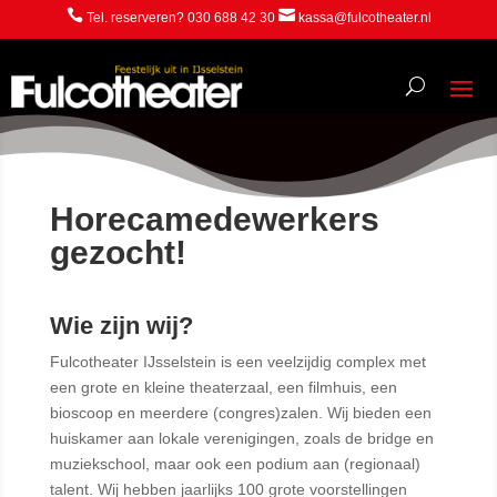


Tel. reserveren? 030 688 42 30
kassa@fulcotheater.nl
Horecamedewerkers
gezocht!
Wie zijn wij?
Fulcotheater IJsselstein is een veelzijdig complex met
een grote en kleine theaterzaal, een filmhuis, een
bioscoop en meerdere (congres)zalen. Wij bieden een
huiskamer aan lokale verenigingen, zoals de bridge en
muziekschool, maar ook een podium aan (regionaal)
talent. Wij hebben jaarlijks 100 grote voorstellingen