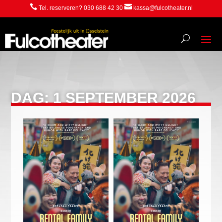


Tel. reserveren? 030 688 42 30
kassa@fulcotheater.nl
DAG:
1 SEPTEMBER 2026