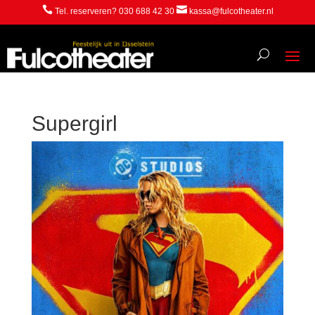


Tel. reserveren? 030 688 42 30
kassa@fulcotheater.nl
Supergirl