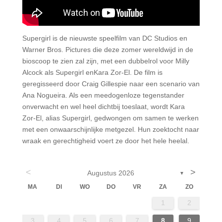
Supergirl is de nieuwste speelfilm van DC Studios en
Warner Bros. Pictures die deze zomer wereldwijd in de
bioscoop te zien zal zijn, met een dubbelrol voor Milly
Alcock als Supergirl enKara Zor-El. De film is
geregisseerd door Craig Gillespie naar een scenario van
Ana Nogueira. Als een meedogenloze tegenstander
onverwacht en wel heel dichtbij toeslaat, wordt Kara
Zor-El, alias Supergirl, gedwongen om samen te werken
met een onwaarschijnlijke metgezel. Hun zoektocht naar
wraak en gerechtigheid voert ze door het hele heelal.
<
>
Augustus 2026
▼
MA
DI
WO
DO
VR
ZA
ZO
4
6
2
4
7
7
3
6
1
4
6
1
2
13
14
14
10
13
13
11
11
11
9
8
3
4
5
6
7
8
9