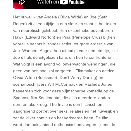
Het huwelijk van Angela (Olivia Wilde) en Joe (Seth
Rogen) zit al een tijdje in een sleur en staat in het teken
van neurotisch gekibbel. Hun excentrieke bovenburen
Hawk (Edward Norton) en Pina (Penélope Cruz) blijken
vooral ‘s nachts bijzonder actief, tot grote ergernis van
Joe. Wanneer Angela hen uitnodigt voor een etentje, ziet
Joe dit als dé uitgelezen kans om hen te confronteren.
Wat volgt is een avond vol onverwachte wendingen, die
geen van hen snel zal vergeten…Filmmaker en actrice
Olivia Wilde (Booksmart, Don’t Worry Darling) en
scenarioschrijvers Will McCormack en Rashida Jones
baseerden zich voor deze vlijmscherpe komedie op de
Spaanse film Sentimental, die al in meerdere landen
een remake kreeg. The Invite is een hilarisch en
aangrijpend portret over seks, relaties en het huwelijk en
zet de kijker continu op het verkeerde been. De film
werd dan ook laaiend enthousiast ontvangen tijdens de