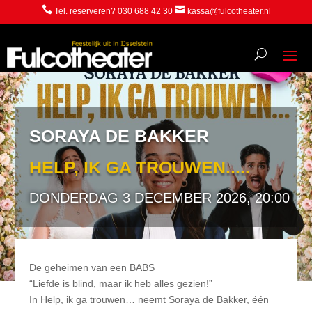


Tel. reserveren? 030 688 42 30
kassa@fulcotheater.nl
SORAYA DE BAKKER
HELP, IK GA TROUWEN.....
DONDERDAG 3 DECEMBER 2026, 20:00
De geheimen van een BABS
“Liefde is blind, maar ik heb alles gezien!”
In Help, ik ga trouwen… neemt Soraya de Bakker, één