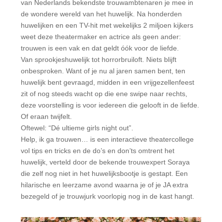
van Nederlands bekendste trouwambtenaren je mee in
de wondere wereld van het huwelijk. Na honderden
huwelijken en een TV-hit met wekelijks 2 miljoen kijkers
weet deze theatermaker en actrice als geen ander:
trouwen is een vak en dat geldt óók voor de liefde.
Van sprookjeshuwelijk tot horrorbruiloft. Niets blijft
onbesproken. Want of je nu al jaren samen bent, ten
huwelijk bent gevraagd, midden in een vrijgezellenfeest
zit of nog steeds wacht op die ene swipe naar rechts,
deze voorstelling is voor iedereen die gelooft in de liefde.
Of eraan twijfelt.
Oftewel: “Dé ultieme girls night out”.
Help, ik ga trouwen… is een interactieve theatercollege
vol tips en tricks en de do’s en don’ts omtrent het
huwelijk, verteld door de bekende trouwexpert Soraya
die zelf nog niet in het huwelijksbootje is gestapt. Een
hilarische en leerzame avond waarna je of je JA extra
bezegeld of je trouwjurk voorlopig nog in de kast hangt.