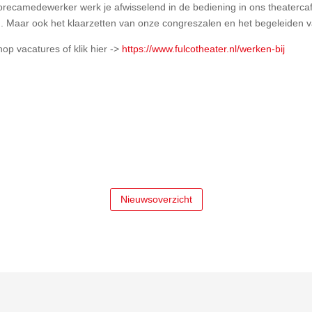
camedewerker werk je afwisselend in de bediening in ons theatercafé,
d. Maar ook het klaarzetten van onze congreszalen en het begeleiden v
op vacatures of klik hier ->
https://www.fulcotheater.nl/werken-bij
Nieuwsoverzicht