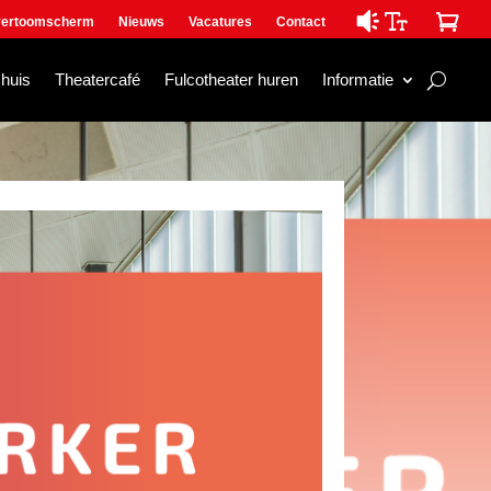

ertoomscherm
Nieuws
Vacatures
Contact
mhuis
Theatercafé
Fulcotheater huren
Informatie