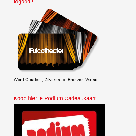
tegoed !
Word Gouden-, Zilveren- of Bronzen-Vriend
Koop hier je Podium Cadeaukaart