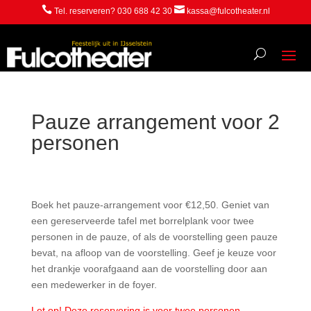


Tel. reserveren? 030 688 42 30
kassa@fulcotheater.nl
Pauze arrangement voor 2
personen
Boek het pauze-arrangement voor €12,50. Geniet van
een gereserveerde tafel met borrelplank voor twee
personen in de pauze, of als de voorstelling geen pauze
bevat, na afloop van de voorstelling. Geef je keuze voor
het drankje voorafgaand aan de voorstelling door aan
een medewerker in de foyer.
Let op! Deze reservering is voor twee personen.