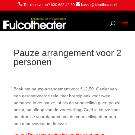


Tel. reserveren? 030 688 42 30
kassa@fulcotheater.nl
Pauze arrangement voor 2
personen
Boek het pauze-arrangement voor €12,50. Geniet van
een gereserveerde tafel met borrelplank voor twee
personen in de pauze, of als de voorstelling geen pauze
bevat, na afloop van de voorstelling. Geef je keuze voor
het drankje voorafgaand aan de voorstelling door aan
een medewerker in de foyer.
Let op! Deze reservering is voor twee personen.