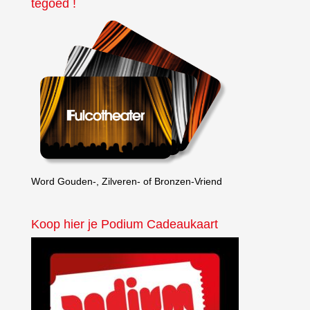
tegoed !
Word Gouden-, Zilveren- of Bronzen-Vriend
Koop hier je Podium Cadeaukaart