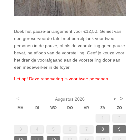
Boek het pauze-arrangement voor €12,50. Geniet van
een gereserveerde tafel met borrelplank voor twee
personen in de pauze, of als de voorstelling geen pauze
bevat, na afloop van de voorstelling. Geef je keuze voor
het drankje voorafgaand aan de voorstelling door aan
een medewerker in de foyer.
Let op! Deze reservering is voor twee personen.
<
>
Augustus 2026
▼
MA
DI
WO
DO
VR
ZA
ZO
4
6
2
4
7
7
3
6
1
4
6
1
2
13
14
14
10
13
13
11
11
11
9
8
3
4
5
6
7
8
9