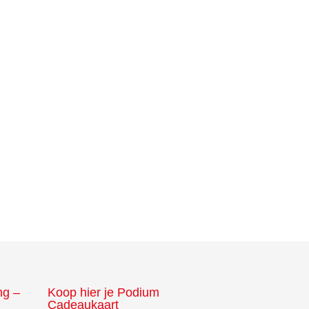
ng –
Koop hier je Podium
Cadeaukaart