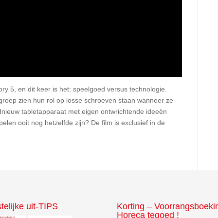
ry 5, en dit keer is het: speelgoed versus technologie.
 groep zien hun rol op losse schroeven staan wanneer ze
dnieuw tabletapparaat met eigen ontwrichtende ideeën
elen ooit nog hetzelfde zijn? De film is exclusief in de
telijke uit-TIPS
Korting – Voorrangsboeki
Horeca tegoed !