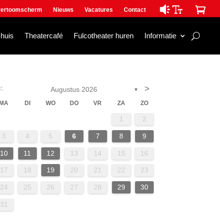

ertoomscherm
Nieuws
Vacatures
Contact
mhuis
Theatercafé
Fulcotheater huren
Informatie
<
>
Augustus 2026
▼
MA
DI
WO
DO
VR
ZA
ZO
1
2
3
4
5
6
7
8
9
10
11
12
13
14
15
16
17
18
19
20
21
22
23
24
25
26
27
28
29
30
31