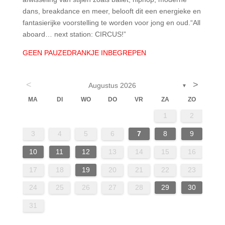
dans, breakdance en meer, belooft dit een energieke en
fantasierijke voorstelling te worden voor jong en oud.“All
aboard… next station: CIRCUS!”
GEEN PAUZEDRANKJE INBEGREPEN
<
>
Augustus 2026
▼
MA
DI
WO
DO
VR
ZA
ZO
4
6
2
4
7
7
3
6
1
4
6
1
2
13
14
14
10
13
13
11
11
11
9
8
3
4
5
6
7
8
9
18
20
16
18
21
21
17
20
15
18
20
10
11
12
13
14
15
16
25
27
23
25
28
28
24
27
22
25
27
17
18
19
20
21
22
23
30
31
29
24
25
26
27
28
29
30
31