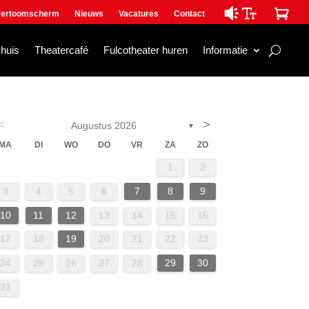

ertoomscherm
Nieuws
Vacatures
Contact
mhuis
Theatercafé
Fulcotheater huren
Informatie
<
>
Augustus 2026
▼
MA
DI
WO
DO
VR
ZA
ZO
1
2
3
4
5
6
7
8
9
10
11
12
13
14
15
16
17
18
19
20
21
22
23
24
25
26
27
28
29
30
31